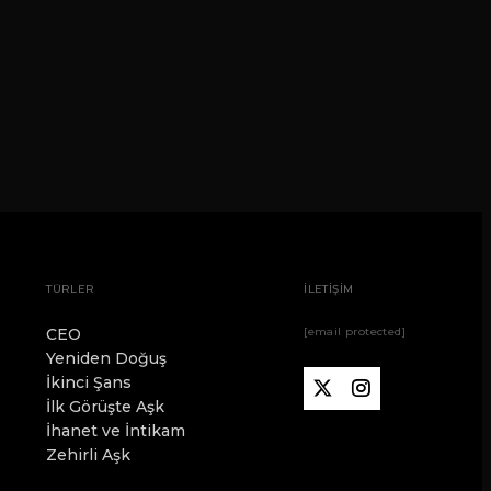
TÜRLER
İLETİŞİM
CEO
[email protected]
Yeniden Doğuş
İkinci Şans
İlk Görüşte Aşk
İhanet ve İntikam
Zehirli Aşk