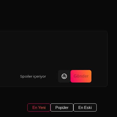
Gönder
Spoiler içeriyor
En Yeni
Popüler
En Eski