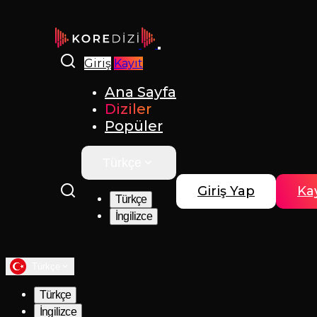
Giriş
Kayıt
Ana Sayfa
Diziler
Popüler
Türkçe
Giriş Yap
Kay
Türkçe
İngilizce
Türkçe
Türkçe
İngilizce