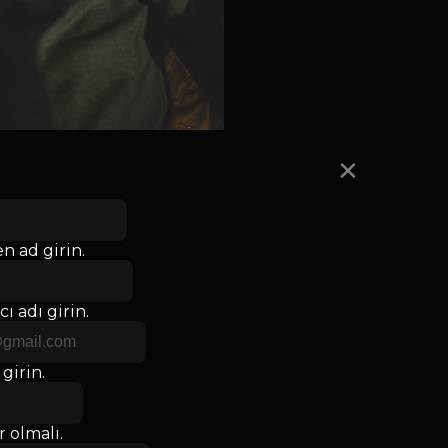
×
n ad girin.
ı adı girin.
girin.
 olmalı.