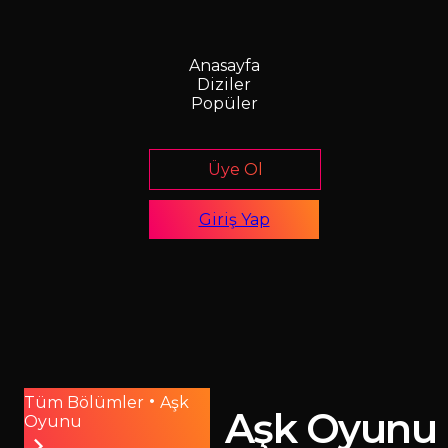
Anasayfa
Diziler
Popüler
Üye Ol
Giriş Yap
•
Tüm Bölümler
Aşk
Aşk Oyunu
Oyunu