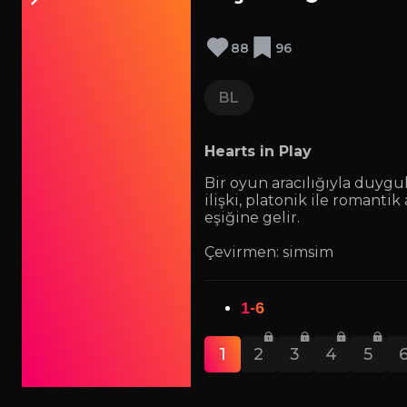
88
96
BL
Hearts in Play
Bir oyun aracılığıyla duygul
ilişki, platonik ile romanti
eşiğine gelir.
Çevirmen: simsim
1-6
1
2
3
4
5