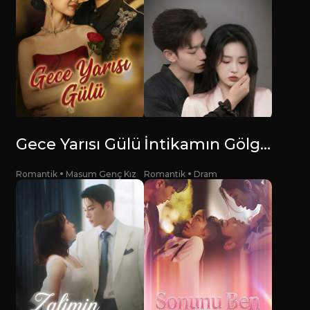
Gece Yarısı Gülü
İntikamın Gölgesinde Aşk ve Nefret
Romantik
Masum Genç Kız
Romantik
Dram