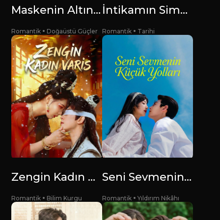
Maskenin Altında
İntikamın Simgesi
Romantik
Doğaüstü Güçler
Romantik
Tarihi
Zengin Kadın Varis
Seni Sevmenin Küçük Yolları
Romantik
Bilim Kurgu
Romantik
Yıldırım Nikâhı