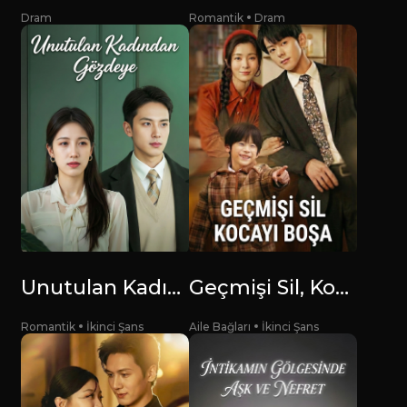
Dram
Romantik
Dram
Unutulan Kadından Gözdeye
Geçmişi Sil, Kocayı Boşa
Romantik
İkinci Şans
Aile Bağları
İkinci Şans