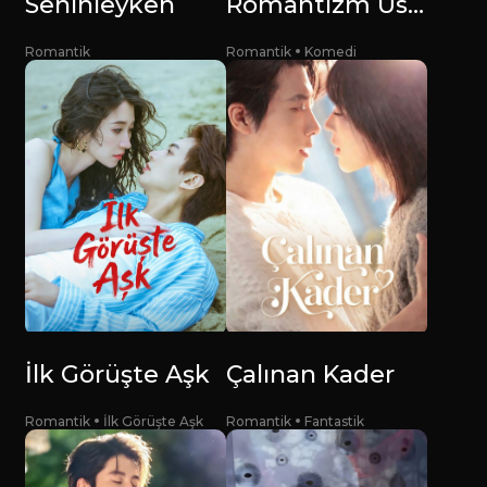
Seninleyken
Romantizm Ustası
Romantik
Romantik
Komedi
İlk Görüşte Aşk
Çalınan Kader
Romantik
İlk Görüşte Aşk
Romantik
Fantastik