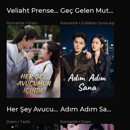
Veliaht Prenses Yine Oyun Peşinde
Geç Gelen Mutluluk
Romantik
Dram
Romantik
Evlilikten Sonra Aşk
Her Şey Avucumun İçinde
Adım Adım Sana
Dram
Tarihi
Romantik
Dram