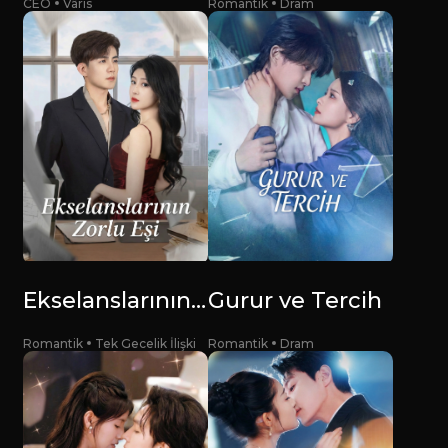
CEO
Vâris
Romantik
Dram
Ekselanslarının Zorlu Eşi
Gurur ve Tercih
Romantik
Tek Gecelik İlişki
Romantik
Dram