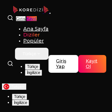
Giriş
Kayıt
Ana Sayfa
Diziler
Popüler
Türkçe
Giriş
Kayıt
Yap
Ol
Türkçe
İngilizce
Türkçe
Türkçe
İngilizce