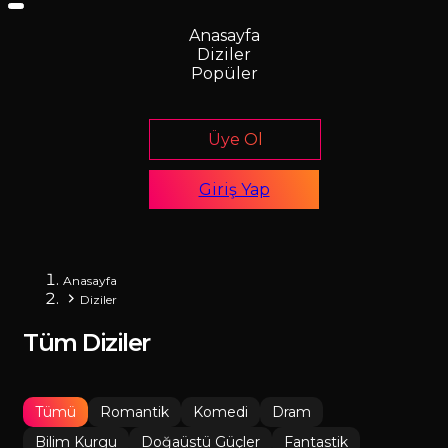
Anasayfa
Diziler
Popüler
Üye Ol
Giriş Yap
Anasayfa
Diziler
Tüm Diziler
Tümü
Romantik
Komedi
Dram
Bilim Kurgu
Doğaüstü Güçler
Fantastik