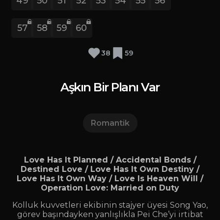
49
50
51
52
53
54
55
56
57
58
59
60
38
59
Aşkın Bir Planı Var
Romantik
Love Has It Planned / Accidental Bonds /
Destined Love / Love Has It Own Destiny /
Love Has It Own Way / Love Is Heaven Will /
Operation Love: Married on Duty
Kolluk kuvvetleri ekibinin stajyer üyesi Song Yao,
görev başındayken yanlışlıkla Pei Che’yi irtibat