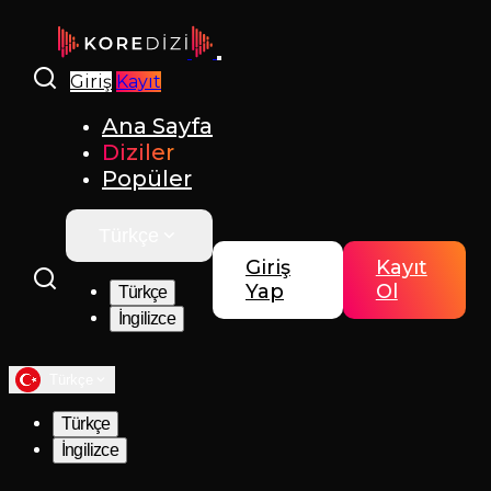
Giriş
Kayıt
Ana Sayfa
Diziler
Popüler
Türkçe
Giriş
Kayıt
Yap
Ol
Türkçe
İngilizce
Türkçe
Türkçe
İngilizce