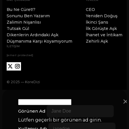
Bu Ne Cüret!?
CEO
Sonunu Ben Yazarım
Yeniden Doğuş
Zalimin Nişanlısı
İkinci Şans
Tutsak Gül
İlk Görüşte Aşk
Dikenlerin Ardındaki Aşk
İhanet ve İntikam
Düşmanıma Karşı Koyamıyorum
Zehirli Aşk
İLETİŞİM
[email protected]
© 2025 — KoreDizi
×
Görünen Ad
Lütfen geçerli bir görünen ad girin.
Kullanıcı Adı