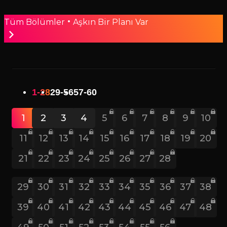
•
Tüm Bölümler
Aşkın Bir Planı Var
1-28
29-56
57-60
1
2
3
4
5
6
7
8
9
10
11
12
13
14
15
16
17
18
19
20
21
22
23
24
25
26
27
28
29
30
31
32
33
34
35
36
37
38
39
40
41
42
43
44
45
46
47
48