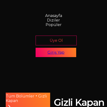
Anasayfa
Diziler
Popüler
Üye Ol
Giriş Yap
•
Tüm Bölümler
Gizli
Gizli Kapan
Kapan