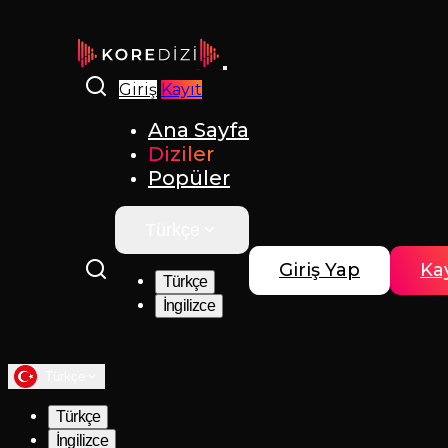
Giriş
Kayıt
Ana Sayfa
Diziler
Popüler
Türkçe
Giriş Yap
Kay
Türkçe
İngilizce
Türkçe
Türkçe
İngilizce