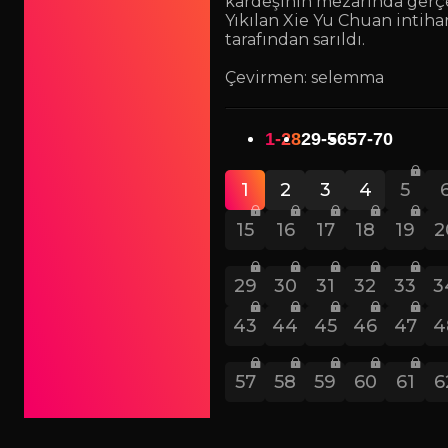
kardeşinin mezarında gerçeğ
Yıkılan Xie Yu Chuan intihar
tarafından sarıldı.
Çevirmen: selemma
1-28
29-56
57-70
1
2
3
4
5
15
16
17
18
19
2
29
30
31
32
33
3
43
44
45
46
47
4
57
58
59
60
61
6