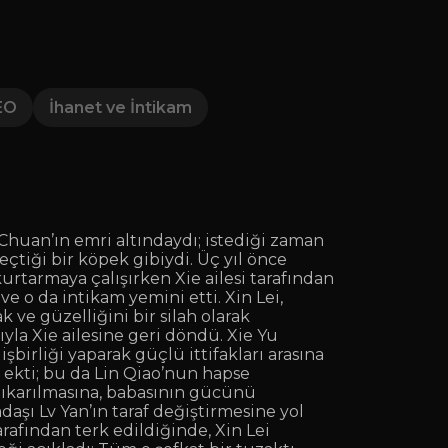
EO
İhanet ve İntikam
 Chuan’ın emri altındaydı; istediği zaman
eçtiği bir köpek gibiydi. Üç yıl önce
rtarmaya çalışırken Xie ailesi tarafından
ve o da intikam yemini etti. Xin Lei,
 ve güzelliğini bir silah olarak
tıyla Xie ailesine geri döndü. Xie Yu
işbirliği yaparak güçlü ittifakları arasına
 ekti; bu da Lin Qiao’nun hapse
 çıkarılmasına, babasının gücünü
aşı Lv Yan’ın taraf değiştirmesine yol
rafından terk edildiğinde, Xin Lei