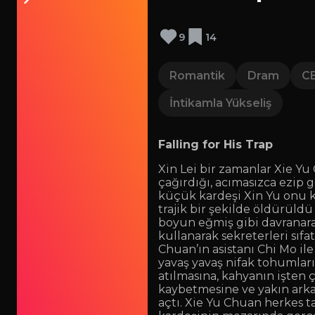
9
14
Romantik
Dram
C
İntikamla Yükseliş
Falling for His Trap
Xin Lei bir zamanlar Xie Yu
çağırdığı, acımasızca ezip g
küçük kardeşi Xin Yu onu ku
trajik bir şekilde öldürüldü 
boyun eğmiş gibi davranarak
kullanarak sekreterleri sıfa
Chuan’ın asistanı Chi Mo ile 
yavaş yavaş nifak tohumları
atılmasına, kahyanın işten
kaybetmesine ve yakın arkad
açtı. Xie Yu Chuan herkes ta