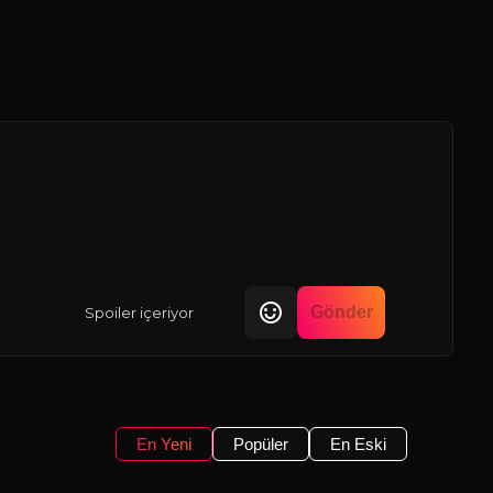
Gönder
Spoiler içeriyor
En Yeni
Popüler
En Eski