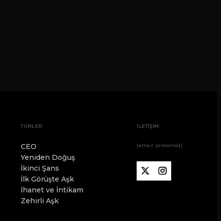
TÜRLER
İLETİŞİM
CEO
[email protected]
Yeniden Doğuş
İkinci Şans
İlk Görüşte Aşk
İhanet ve İntikam
Zehirli Aşk