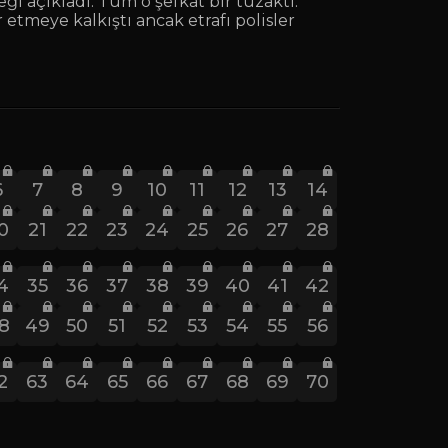
i açıkladı: Tüm o şefkat bir tuzaktı.
 etmeye kalkıştı ancak etrafı polisler
6
7
8
9
10
11
12
13
14
0
21
22
23
24
25
26
27
28
4
35
36
37
38
39
40
41
42
8
49
50
51
52
53
54
55
56
2
63
64
65
66
67
68
69
70