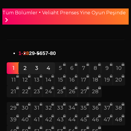
•
Tüm Bölümler
Veliaht Prenses Yine Oyun Peşinde
1-28
29-56
57-80
1
2
3
4
5
6
7
8
9
10
11
12
13
14
15
16
17
18
19
20
21
22
23
24
25
26
27
28
29
30
31
32
33
34
35
36
37
38
39
40
41
42
43
44
45
46
47
48