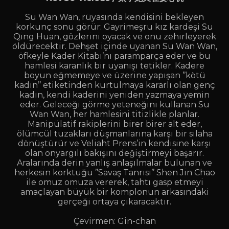
Su Wan Wan, rüyasında kendisini bekleyen
korkunç sonu görür: Gayrimeşru kız kardeşi Su
Qing Huan, gözlerini oyacak ve onu zehirleyerek
öldürecektir. Dehşet içinde uyanan Su Wan Wan,
öfkeyle Kader Kitabı’nı paramparça eder ve bu
hamlesi karanlık bir uyanışı tetikler. Kadere
boyun eğmemeye ve üzerine yapışan ’’kötü
kadın’’ etiketinden kurtulmaya kararlı olan genç
kadın, kendi kaderini yeniden yazmaya yemin
eder. Geleceği görme yeteneğini kullanan Su
Wan Wan, her hamlesini titizlikle planlar.
Manipülatif rakiplerini birer birer alt eder,
ölümcül tuzakları düşmanlarına karşı bir silaha
dönüştürür ve Veliaht Prens’in kendisine karşı
olan önyargılı bakışını değiştirmeyi başarır.
Aralarında derin yanlış anlaşılmalar bulunan ve
herkesin korktuğu ’’Savaş Tanrısı’’ Shen Jin Chao
ile omuz omuza vererek, tahtı gasp etmeyi
amaçlayan büyük bir komplonun arkasındaki
gerçeği ortaya çıkaracaktır.
Çevirmen: Gin-chan