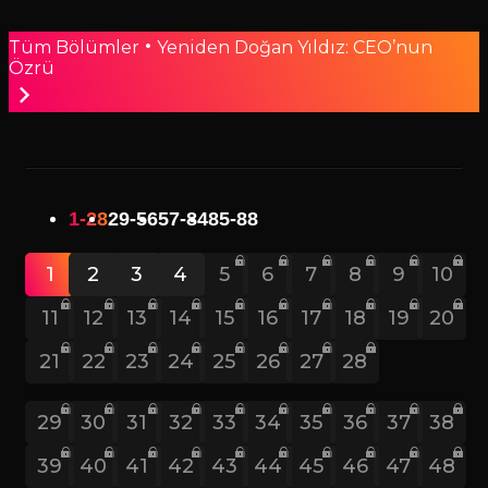
•
Tüm Bölümler
Yeniden Doğan Yıldız: CEO’nun
Özrü
1-28
29-56
57-84
85-88
1
2
3
4
5
6
7
8
9
10
11
12
13
14
15
16
17
18
19
20
21
22
23
24
25
26
27
28
29
30
31
32
33
34
35
36
37
38
39
40
41
42
43
44
45
46
47
48