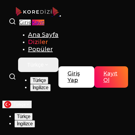
Giriş
Kayıt
Ana Sayfa
Diziler
Popüler
Türkçe
Giriş
Kayıt
Yap
Ol
Türkçe
İngilizce
Türkçe
Türkçe
İngilizce