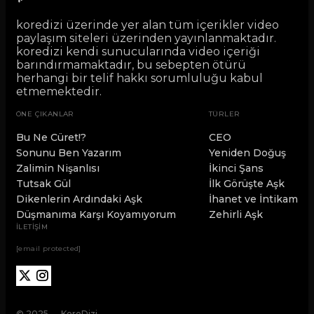
koredizi üzerinde yer alan tüm içerikler video
paylaşım siteleri üzerinden yayınlanmaktadır.
koredizi kendi sunucularında video içeriği
barındırmamaktadır, bu sebepten ötürü
herhangi bir telif hakkı sorumluluğu kabul
etmemektedir.
ÖNE ÇIKANLAR
TÜRLER
Bu Ne Cüret!?
CEO
Sonunu Ben Yazarım
Yeniden Doğuş
Zalimin Nişanlısı
İkinci Şans
Tutsak Gül
İlk Görüşte Aşk
Dikenlerin Ardındaki Aşk
İhanet ve İntikam
Düşmanıma Karşı Koyamıyorum
Zehirli Aşk
İLETİŞİM
[email protected]
© 2025 — KoreDizi