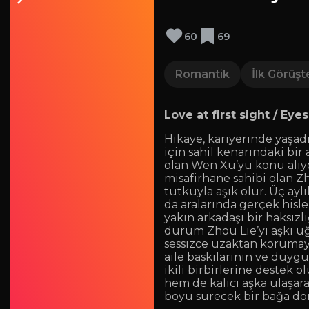
60
69
Romantik
İlk Görüşt
Love at first sight / Eye
Hikaye, kariyerinde yaşad
için sahil kenarındaki bi
olan Wen Xu’yu konu alıyo
misafirhane sahibi olan Zho
tutkuyla aşık olur. Üç aylı
da aralarında gerçek hisl
yakın arkadaşı bir haksız
durum Zhou Lie’yi aşkı u
sessizce uzaktan korumaya 
aile baskılarının ve duygu
ikili birbirlerine destek 
hem de kalıcı aşka ulaşara
boyu sürecek bir bağa dö