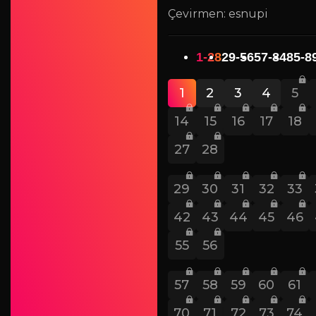
Çevirmen: esnupi
1-28
29-56
57-84
85-8
1
2
3
4
5
14
15
16
17
18
27
28
29
30
31
32
33
42
43
44
45
46
55
56
57
58
59
60
61
70
71
72
73
74