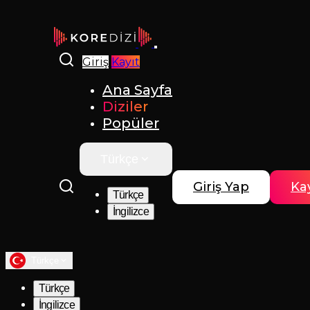
Giriş
Kayıt
Ana Sayfa
Diziler
Popüler
Türkçe
Giriş Yap
Kay
Türkçe
İngilizce
Türkçe
Türkçe
İngilizce