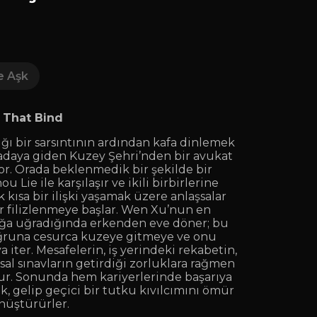
e Aşk
s That Bind
ığı bir sarsıntının ardından kafa dinlemek
r adaya giden Kuzey Şehri’nden bir avukat
r. Orada beklenmedik bir şekilde bir
u Lie ile karşılaşır ve ikili birbirlerine
k kısa bir ilişki yaşamak üzere anlaşsalar
er filizlenmeye başlar. Wen Xu’nun en
lığa uğradığında erkenden eve döner; bu
ğruna cesurca kuzeye gitmeye ve onu
iter. Mesafelerin, iş yerindeki rekabetin,
sal sınavların getirdiği zorluklara rağmen
olur. Sonunda hem kariyerlerinde başarıya
k, gelip geçici bir tutku kıvılcımını ömür
nüştürürler.