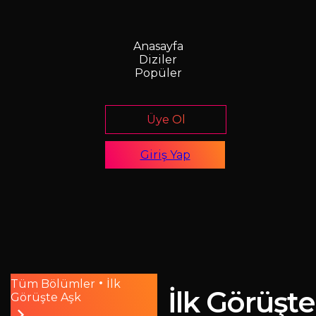
Anasayfa
Diziler
Popüler
Üye Ol
Giriş Yap
•
Tüm Bölümler
İlk
İlk Görüşt
Görüşte Aşk