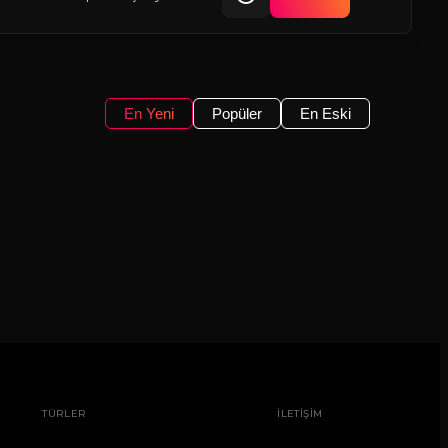
En Yeni
Popüler
En Eski
TÜRLER
İLETİŞİM