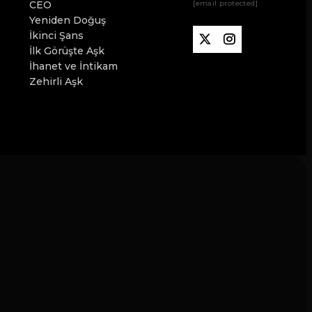
CEO
[email protected]
Yeniden Doğuş
İkinci Şans
İlk Görüşte Aşk
İhanet ve İntikam
Zehirli Aşk